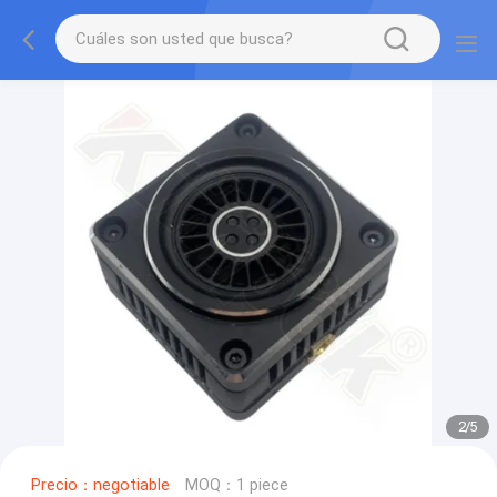
2
/
5
Precio：negotiable
MOQ：1 piece