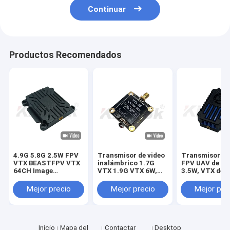
Continuar
Productos Recomendados
4.9G 5.8G 2.5W FPV
Transmisor de video
Transmisor de
VTX BEASTFPV VTX
inalámbrico 1.7G
FPV UAV de 3.
64CH Image
VTX 1.9G VTX 6W,
3.5W, VTX de 3
Transmission Drone
transmisión de
GHz con IRC 
Accessories
imagen de larga
25mW/2000m
Mejor precio
Mejor precio
Mejor pre
distancia de 20 km
módulo VTX F
Inicio
Mapa del
Contactar
Desktop