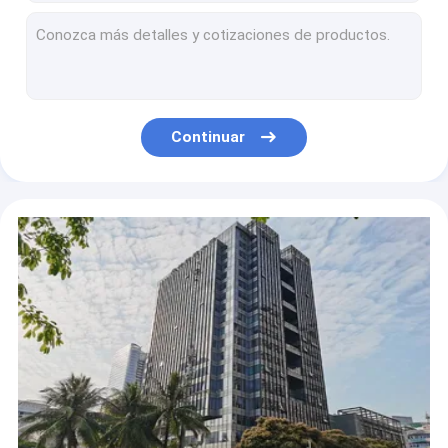
Transmisor video audio los 3-5km de la mochila COFDM NLOS con poder del RF de 5 vatios
8 transmisor video inalámbrico de los canales COFDM Digitaces con el puerto serie para el control de PTZ
40 transmisor inalámbrico militar táctico los 30km de la señal del vatio COFDM NLOS
Pequeño transmisor video del IP de COFDM con 2W lleno - peso a dos caras de Ethernet 527g
transmisor de la transmisión de datos de Ethernet 20W, transmisor inalámbrico y receptor 921600bps del sistema de pesos americano
Continuar
BI móvil NLOS de video de los datos COFDM del transmisor audio del IP direccional
Transmisor inalámbrico del IP de Manpack COFDM militar para los datos de video RS232 RS485
Transmisor inalámbrico de FDD COFDM, receptor del transmisor de la gama larga 8.7kg con el RJ45
Transmisor potente táctico 100W inalámbrico del IP de COFDM militar
Transmisor del IP de FDD COFDM y OEM video digitales del receptor 921600bps