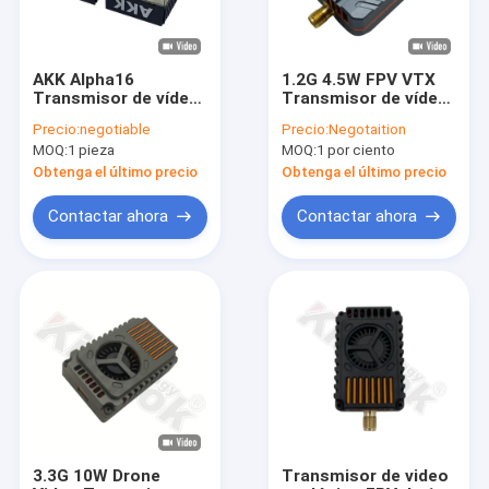
AKK Alpha16
1.2G 4.5W FPV VTX
Transmisor de vídeo
Transmisor de vídeo
inalámbrico 5.8G 16W
inalámbrico 16CH
Precio:
negotiable
Precio:
Negotaition
FPV VTX 96CH para
Transmisión a larga
MOQ:
1 pieza
MOQ:
1 por ciento
la transmisión de
distancia FPV RC
imágenes de drones
Drone
Obtenga el último precio
Obtenga el último precio
RC
Contactar ahora
Contactar ahora
En casa
Productos
Los vídeos
3.3G 10W Drone
Transmisor de video