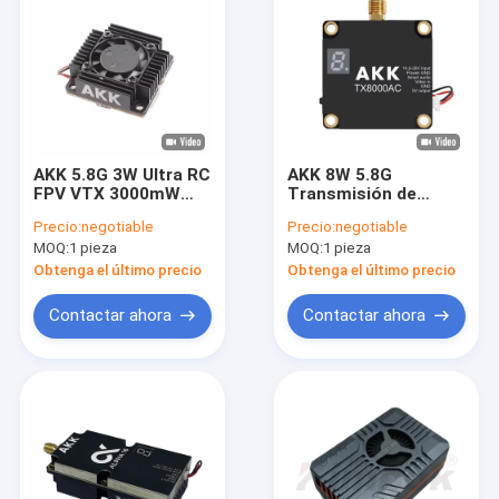
AKK 5.8G 3W Ultra RC
AKK 8W 5.8G
FPV VTX 3000mW
Transmisión de
80CH Accesorios
Video Ultra 5.8Ghz
Precio:
negotiable
Precio:
negotiable
para drones de
Drone Video
MOQ:
1 pieza
MOQ:
1 pieza
transmisión de video
Transmisor 8W VTX
de largo alcance
96CH
Obtenga el último precio
Obtenga el último precio
Contactar ahora
Contactar ahora