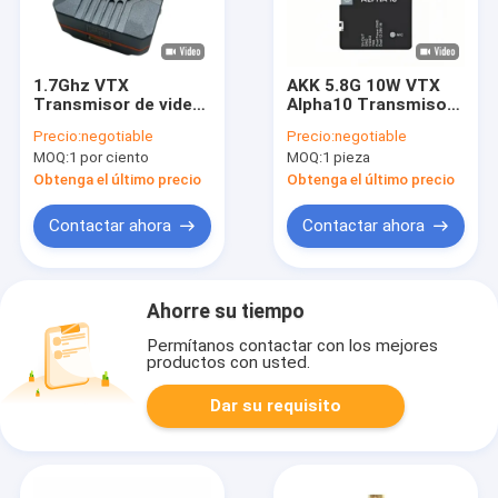
1.7Ghz VTX
AKK 5.8G 10W VTX
Transmisor de video
Alpha10 Transmisor
de UAV inalámbrico
de video compatible
Precio:
negotiable
Precio:
negotiable
soporte IRC Tramp
con Smart Audio con
MOQ:
1 por ciento
MOQ:
1 pieza
Video Link 4W RF
80 CH Accesorios
Power VTX
para drones RC
Obtenga el último precio
Obtenga el último precio
Contactar ahora
Contactar ahora
Ahorre su tiempo
Permítanos contactar con los mejores
productos con usted.
Dar su requisito