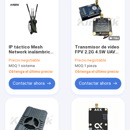
IP táctico Mesh
Transmisor de vídeo
Network inalámbrico
FPV 2.2G 4.5W UAV
32 nodos 20Mhz para
VTX Drone
Precio:
negotiable
Precio:
negotiable
la aplicación
Accesorios Drones
MOQ:
1 sistema
MOQ:
1 pieza
de larga distancia
VTX VRX
Obtenga el último precio
Obtenga el último precio
Contactar ahora
Contactar ahora