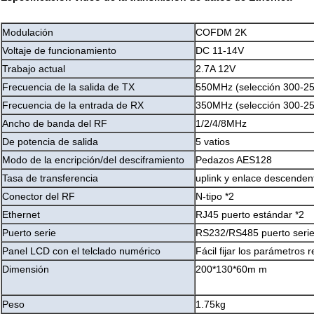
Modulación
COFDM 2K
Voltaje de funcionamiento
DC 11-14V
Trabajo actual
2.7A 12V
Frecuencia de la salida de TX
550MHz (selección 300-2
Frecuencia de la entrada de RX
350MHz (selección 300-2
Ancho de banda del RF
1/2/4/8MHz
De potencia de salida
5 vatios
Modo de la encripción/del desciframiento
Pedazos AES128
Tasa de transferencia
uplink y enlace descenden
Conector del RF
N-tipo *2
Ethernet
RJ45 puerto estándar *2
Puerto serie
RS232/RS485 puerto seri
Panel LCD con el telclado numérico
Fácil fijar los parámetros 
Dimensión
200*130*60m m
Peso
1.75kg