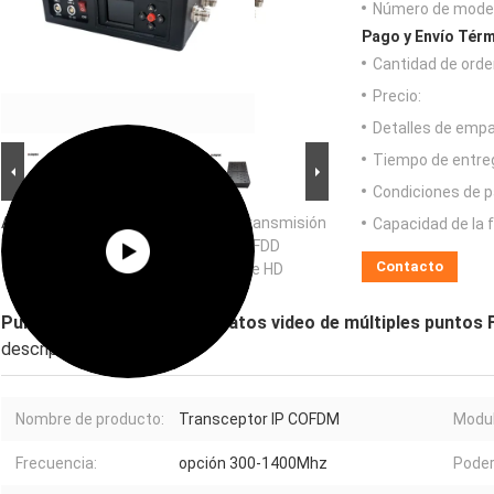
Número de model
Pago y Envío Térm
Cantidad de orde
Precio:
Detalles de emp
Tiempo de entre
Condiciones de p
Ampliación de imagen :
Punto a la transmisión
Capacidad de la 
de datos video de múltiples puntos FDD
Contacto
COFDM 300-1400MHz de la corriente HD
Punto a la transmisión de datos video de múltiples punto
descripción
Nombre de producto:
Transceptor IP COFDM
Modul
Frecuencia:
opción 300-1400Mhz
Poder