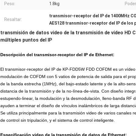
Peso:
1.8kg
Poder
transmisor-receptor del IP de 1400MHz 
Resaltar:
AES128 transmisor-receptor del IP de lo
transmisión de datos video de la transmisión de vídeo HD
múltiples puntos del IP
Descripción del transmisor-receptor del IP de Ethernet:
El transmisor-receptor del IP de KP-FDD5W FDD COFDM es un vídeo bi
modulación de COFDM con 5 vatios de potencia de salida para el propó
de la banda estrecha (1MHz), del bajo-estado latente y de la alto-sens
distancia de la transmisión y de la no-línea-de-vista. Con diseño integr
estupendo-linear, la modulación y la desmodulación, lleno-banda RF del
ayuden a terminar el diseño de vínculos inalámbricos de larga dista
Se utiliza principalmente para la transmisión video de varios canales
de control sin tripulación, y el sistema de control inteligente.
Especificación video de la transmisión de datos de Ethernet: