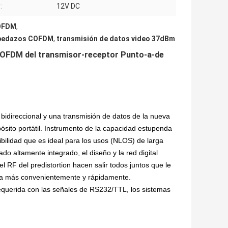
:
12V DC
COFDM
,
s pedazos COFDM
,
transmisión de datos video 37dBm
 COFDM del transmisor-receptor Punto-a-de
direccional y una transmisión de datos de la nueva
sito portátil. Instrumento de la capacidad estupenda
ibilidad que es ideal para los usos (NLOS) de larga
ado altamente integrado, el diseño y la red digital
 RF del predistortion hacen salir todos juntos que le
ncia más convenientemente y rápidamente.
 requerida con las señales de RS232/TTL, los sistemas