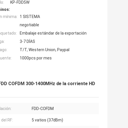
o:
KP-FDD5W
inos:
n mínima:
1 SISTEMA
negotiable
aquetado:
Embalaje estándar de la exportación
ga:
3-7 DÍAS
ago:
T/T, Western Union, Paypal
fuente:
1000pcs por mes
s FDD COFDM 300-1400MHz de la corriente HD
ación:
FDD-COFDM
 del RF:
5 vatios (37dBm)