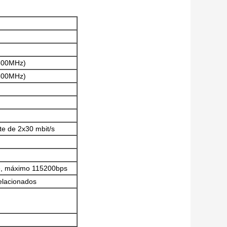
500MHz)
500MHz)
te de 2x30 mbit/s
e, máximo 115200bps
relacionados