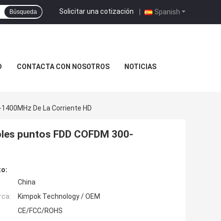
Solicitar una cotización
|
Spanish
Búsqueda
D
CONTACTA CON NOSOTROS
NOTICIAS
-1400MHz De La Corriente HD
tiples puntos FDD COFDM 300-
to:
China
rca:
Kimpok Technology / OEM
CE/FCC/ROHS