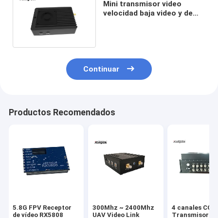
Mini transmisor video
velocidad baja video y de
los datos de H.265 del UAV
COFDM del retraso
Continuar
Productos Recomendados
5.8G FPV Receptor
300Mhz ~ 2400Mhz
4 canales CO
de vídeo RX5808
UAV Video Link
Transmisor de