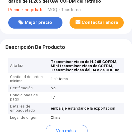
datos de H.265 del UAV COFDM del retraso
Precio：negotiate
MOQ：1 sistema
Mejor precio
Contactar ahora
Descripción De Producto
,
Transmisor video de H.265 COFDM
Alta luz
,
Mini transmisor video de COFDM
Transmisor video del UAV de COFDM
Cantidad de orden
1 sistema
mínima
Certificación
No
Condiciones de
T/T
pago
Detalles de
embalaje estándar de la exportación
empaquetado
Lugar de origen
China
Vea más