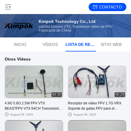
CONTACTO
Kimpok Technology Co., Ltd
calidad Drones VTX, Transmisor video de FPV
Fabricante de China
INICIO
VÍDEOS
LISTA DE REPRODUCCIÓN
SITIO WEB
Otros Vídeos
00:35
00:29
4.9G 5.8G 2.5W FPV VTX
Receptor de vídeo FPV 1.7G VRX
BEASTFPV VTX 64CH Transmisión
Soporte de gafas FPV para el
de imagen Accesorios para drones
módulo de receptor analógico FPV
August 08, 2025
August 08, 2025
VTX