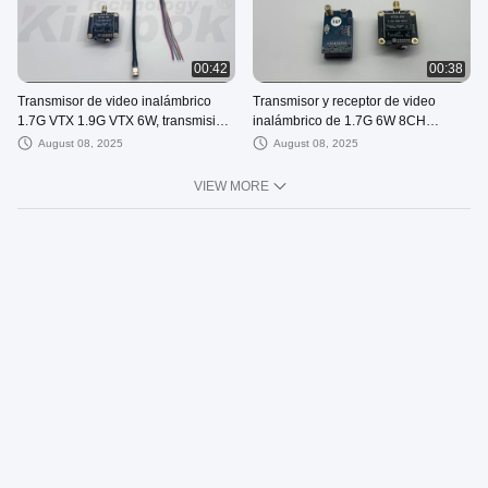
00:42
00:38
Transmisor de video inalámbrico
Transmisor y receptor de video
1.7G VTX 1.9G VTX 6W, transmisión
inalámbrico de 1.7G 6W 8CH
de imagen de larga distancia de 20
Soporte IRC Tramp 1.7G VTX VRX
August 08, 2025
August 08, 2025
km
VIEW MORE